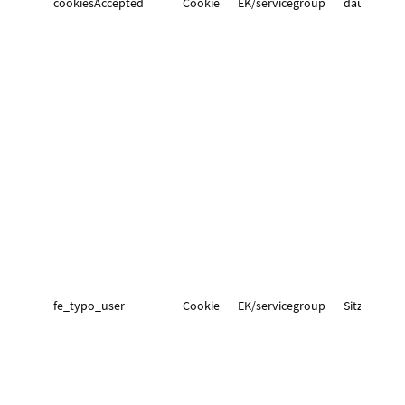
cookiesAccepted
Cookie
EK/servicegroup
dauerhaft
fe_typo_user
Cookie
EK/servicegroup
Sitzung