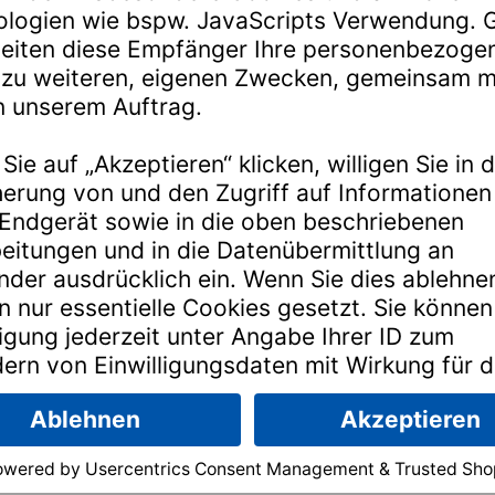
zsteuergesetz (UStG):
der Technologie der
janolaw AG
.