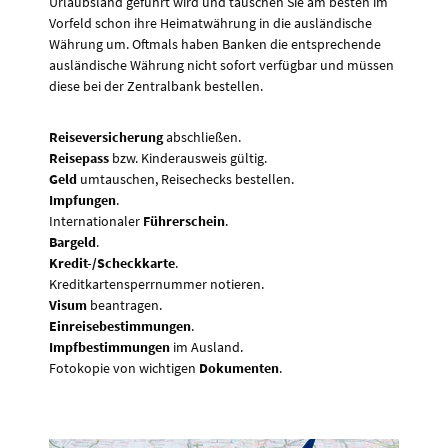
Urlaubsland geführt wird und tauschen Sie am besten im
Vorfeld schon ihre Heimatwährung in die ausländische
Währung um. Oftmals haben Banken die entsprechende
ausländische Währung nicht sofort verfügbar und müssen
diese bei der Zentralbank bestellen.
Reiseversicherung
abschließen.
Reisepass
bzw. Kinderausweis gültig.
Geld
umtauschen, Reisechecks bestellen.
Impfungen
.
Internationaler
Führerschein
.
Bargeld
.
Kredit-/Scheckkarte
.
Kreditkartensperrnummer notieren.
Visum
beantragen.
Einreisebestimmungen
.
Impfbestimmungen
im Ausland.
Fotokopie von wichtigen
Dokumenten
.