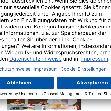
s der Hand, auch die Reinigung ist spielend leicht: Die Backform br
nert: Mit Shake &amp; Bake ist alles möglich. Ohne großen Aufwand 
ion.
BACK-SPECIALS