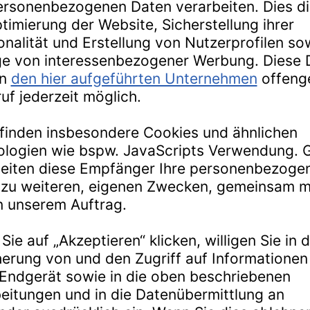
SHAKE & BAKE
KUCHEN WIRD JETZT GESCHÜTTELT, NICHT
Jetzt kommt Bewegung in die Kuchenbäckerei!
Wo sonst Schüssel, Rührlöffel und Mixer im Einsatz sind, wird k
Schütteln, backen – fertig: Der Trick mit der Teigschüssel, die g
Becherform und Rosette passgenau zusammen-setzen und zudreh
Shaker. Mehl, Eier, flüssige Butter und Zucker sind in zehn Se
welcher Form der Kuchen in den Ofen geschoben und fix fertig
h dank hochwertiger Antihaftbeschichtung problemlos aus der Form 