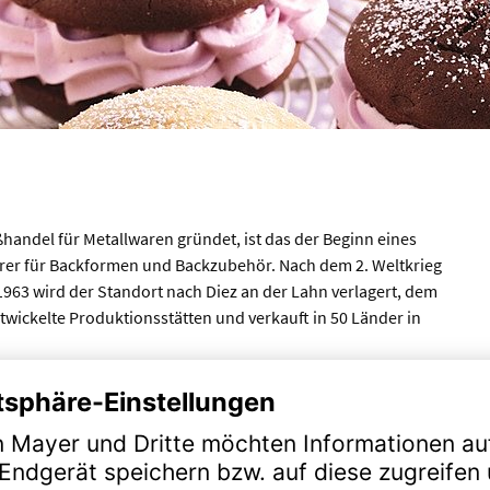
handel für Metallwaren gründet, ist das der Beginn eines
hrer für Backformen und Backzubehör. Nach dem 2. Weltkrieg
963 wird der Standort nach Diez an der Lahn verlagert, dem
twickelte Produktionsstätten und verkauft in 50 Länder in
ppelt an langjährige Erfahrung und technisches Know-how, sind
gen: 1968 bringt Kaiser die erste teflonbeschichtete Backform
h nachdem die WMF AG die Geschäftsanteile 2002 übernimmt,
gehören Backformen in allen Varianten, Ausstecher und