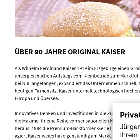
ÜBER 90 JAHRE ORIGINAL KAISER
Als Wilhelm Ferdinand Kaiser 1919 im Erzgebirge einen Groß
unvergleichlichen Aufstiegs vom Kleinbetrieb zum Marktfü
bei Null angefangen, expandiert das Unternehmen schnell. 1
heutigen Firmensitz. Kaiser unterhält technologisch hochen
Europa und Übersee.
Innovatives Denken und Investitionen in die Zukunft, geko
die Maxime für eine Reihe von sensationellen Neuentwicklun
heraus, 1984 die Premium-Backformen-Serie La Forme. Auc
agiert Kaiser weiterhin eigenständig am Markt. Inzwischen 