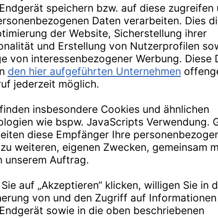
 Grillgeräte auf den deutschen Markt brachte. In der
chäftigungen überhaupt. LANDMANN ist somit Mitbegründer eines
ut. Aus den Anfängen heraus hat sich LANDMANN zu einem der
d Leben im Garten entwickelt. Trotz seiner internationalen
doch immer treu geblieben.
ben wir mit Erfahrung und Stolz hoch-qualitative und
Marken: LANDMANN, GRILLCHEF) und Leben im Gartenbereich
auch Gasgrills, diverses Grillzubehör und Gartenmöbel.