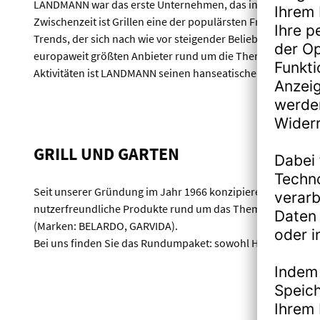
LANDMANN war das erste Unternehmen, das in großem Umfang
Zwischenzeit ist Grillen eine der populärsten Freizeitbes
Trends, der sich nach wie vor steigender Beliebtheit erfre
europaweit größten Anbieter rund um die Themen Grillen un
Aktivitäten ist LANDMANN seinen hanseatischen Wurzeln je
GRILL UND GARTEN
Seit unserer Gründung im Jahr 1966 konzipieren und vertrei
nutzerfreundliche Produkte rund um das Thema Grillen (
(Marken: BELARDO, GARVIDA).
Bei uns finden Sie das Rundumpaket: sowohl Holzkohle- als 