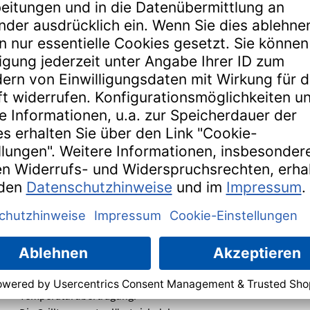
Mit diesem weltweit einzigartigen System
kommt die Brennerkraft gleichmäßig und
kraftvoll auf den Grillrost und schafft
damit das Risiko von Hitzeblöcken und
Kältezonen ab.
Das PTS-System bietet mit seiner
innovativen Technologie eine
gleichmäßige Temperaturverteilung bei
ausreichend hoher
Temperaturübertragung.