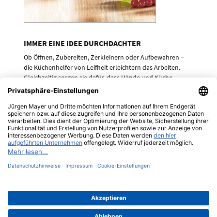
IMMER EINE IDEE DURCHDACHTER
Ob Öffnen, Zubereiten, Zerkleinern oder Aufbewahren –
die Küchenhelfer von Leifheit erleichtern das Arbeiten.
Gleichzeitig sorgen sie dafür, dass Hände und Küche
sauber bleiben.
Unsere Küchenhelfer sind leichtgängig und sicher – dabei
bietet Ihnen jeder einzelne eine clevere, durchdachte
Lösung.
Mit ihrem attraktivem Design passen die Produkte in
moderne und klassische Küchen.
Impressum
Datenschutz